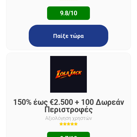
9.8/10
Παίξε τώρα
150% έως €2.500 + 100 Δωρεάν
Περιστροφές
Αξιολόγηση χρηστών