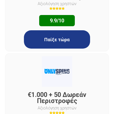
Αξιολόγηση χρηστών
9.9/10
Παίξε τώρα
€1.000 + 50 Δωρεάν
Περιστροφές
Αξιολόγηση χρηστών