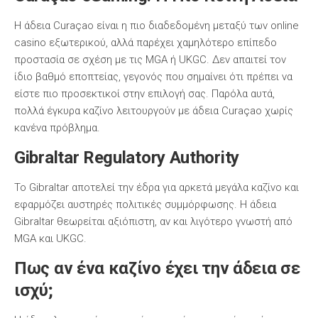
Η άδεια Curaçao είναι η πιο διαδεδομένη μεταξύ των online
casino εξωτερικού, αλλά παρέχει χαμηλότερο επίπεδο
προστασία σε σχέση με τις MGA ή UKGC. Δεν απαιτεί τον
ίδιο βαθμό εποπτείας, γεγονός που σημαίνει ότι πρέπει να
είστε πιο προσεκτικοί στην επιλογή σας. Παρόλα αυτά,
πολλά έγκυρα καζίνο λειτουργούν με άδεια Curaçao χωρίς
κανένα πρόβλημα.
Gibraltar Regulatory Authority
Το Gibraltar αποτελεί την έδρα για αρκετά μεγάλα καζίνο και
εφαρμόζει αυστηρές πολιτικές συμμόρφωσης. Η άδεια
Gibraltar θεωρείται αξιόπιστη, αν και λιγότερο γνωστή από
MGA και UKGC.
Πως αν ένα καζίνο έχει την άδεια σε
ισχύ;