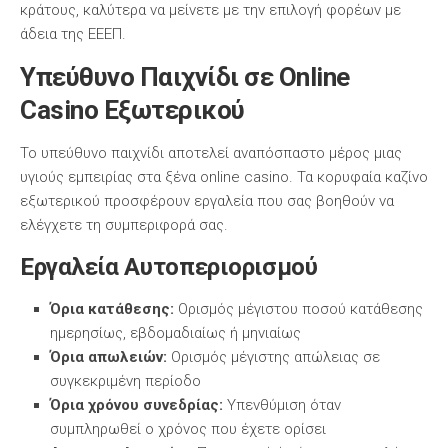
κράτους, καλύτερα να μείνετε με την επιλογή φορέων με
άδεια της ΕΕΕΠ.
Υπεύθυνο Παιχνίδι σε Online
Casino Εξωτερικού
Το υπεύθυνο παιχνίδι αποτελεί αναπόσπαστο μέρος μιας
υγιούς εμπειρίας στα ξένα online casino. Τα κορυφαία καζίνο
εξωτερικού προσφέρουν εργαλεία που σας βοηθούν να
ελέγχετε τη συμπεριφορά σας.
Εργαλεία Αυτοπεριορισμού
Όρια κατάθεσης:
Ορισμός μέγιστου ποσού κατάθεσης
ημερησίως, εβδομαδιαίως ή μηνιαίως
Όρια απωλειών:
Ορισμός μέγιστης απώλειας σε
συγκεκριμένη περίοδο
Όρια χρόνου συνεδρίας:
Υπενθύμιση όταν
συμπληρωθεί ο χρόνος που έχετε ορίσει