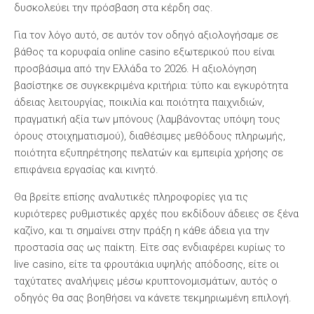
δυσκολεύει την πρόσβαση στα κέρδη σας.
Για τον λόγο αυτό, σε αυτόν τον οδηγό αξιολογήσαμε σε
βάθος τα κορυφαία online casino εξωτερικού που είναι
προσβάσιμα από την Ελλάδα το 2026. Η αξιολόγηση
βασίστηκε σε συγκεκριμένα κριτήρια: τύπο και εγκυρότητα
άδειας λειτουργίας, ποικιλία και ποιότητα παιχνιδιών,
πραγματική αξία των μπόνους (λαμβάνοντας υπόψη τους
όρους στοιχηματισμού), διαθέσιμες μεθόδους πληρωμής,
ποιότητα εξυπηρέτησης πελατών και εμπειρία χρήσης σε
επιφάνεια εργασίας και κινητό.
Θα βρείτε επίσης αναλυτικές πληροφορίες για τις
κυριότερες ρυθμιστικές αρχές που εκδίδουν άδειες σε ξένα
καζίνο, και τι σημαίνει στην πράξη η κάθε άδεια για την
προστασία σας ως παίκτη. Είτε σας ενδιαφέρει κυρίως το
live casino, είτε τα φρουτάκια υψηλής απόδοσης, είτε οι
ταχύτατες αναλήψεις μέσω κρυπτονομισμάτων, αυτός ο
οδηγός θα σας βοηθήσει να κάνετε τεκμηριωμένη επιλογή.