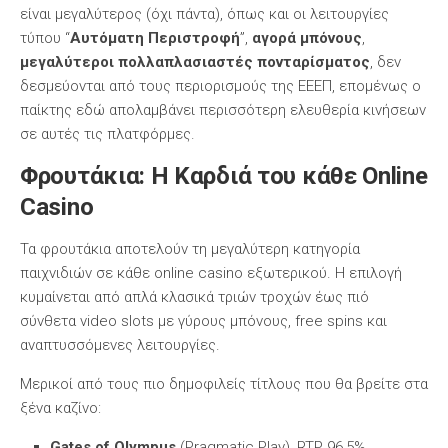
είναι μεγαλύτερος (όχι πάντα), όπως και οι λειτουργίες
τύπου “
Αυτόματη Περιστροφή
”,
αγορά μπόνους
,
μεγαλύτεροι πολλαπλασιαστές πονταρίσματος
, δεν
δεσμεύονται από τους περιορισμούς της ΕΕΕΠ, επομένως ο
παίκτης εδώ απολαμβάνει περισσότερη ελευθερία κινήσεων
σε αυτές τις πλατφόρμες.
Φρουτάκια: Η Καρδιά του κάθε Online
Casino
Τα φρουτάκια αποτελούν τη μεγαλύτερη κατηγορία
παιχνιδιών σε κάθε online casino εξωτερικού. Η επιλογή
κυμαίνεται από απλά κλασικά τριών τροχών έως πιό
σύνθετα video slots με γύρους μπόνους, free spins και
αναπτυσσόμενες λειτουργίες.
Μερικοί από τους πιο δημοφιλείς τίτλους που θα βρείτε στα
ξένα καζίνο:
Gates of Olympus
(Pragmatic Play), RTP 96,5%,