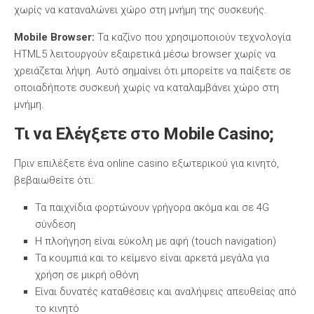
χωρίς να καταναλώνει χώρο στη μνήμη της συσκευής.
Mobile Browser:
Τα καζίνο που χρησιμοποιούν τεχνολογία
HTML5 λειτουργούν εξαιρετικά μέσω browser χωρίς να
χρειάζεται λήψη. Αυτό σημαίνει ότι μπορείτε να παίξετε σε
οποιαδήποτε συσκευή χωρίς να καταλαμβάνει χώρο στη
μνήμη.
Τι να Ελέγξετε στο Mobile Casino;
Πριν επιλέξετε ένα online casino εξωτερικού για κινητό,
βεβαιωθείτε ότι:
Τα παιχνίδια φορτώνουν γρήγορα ακόμα και σε 4G
σύνδεση
Η πλοήγηση είναι εύκολη με αφή (touch navigation)
Τα κουμπιά και το κείμενο είναι αρκετά μεγάλα για
χρήση σε μικρή οθόνη
Είναι δυνατές καταθέσεις και αναλήψεις απευθείας από
το κινητό