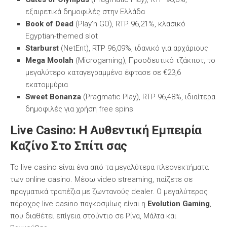
εξαιρετικά δημοφιλές στην Ελλάδα
Book of Dead
(Play’n GO), RTP 96,21%, κλασικό
Egyptian-themed slot
Starburst
(NetEnt), RTP 96,09%, ιδανικό για αρχάριους
Mega Moolah
(Microgaming), Προοδευτικό τζάκποτ, το
μεγαλύτερο καταγεγραμμένο έφτασε σε €23,6
εκατομμύρια
Sweet Bonanza
(Pragmatic Play), RTP 96,48%, ιδιαίτερα
δημοφιλές για χρήση free spins
Live Casino: Η Αυθεντική Εμπειρία
Καζίνο Στο Σπίτι σας
Το live casino είναι ένα από τα μεγαλύτερα πλεονεκτήματα
των online casino. Μέσω video streaming, παίζετε σε
πραγματικά τραπέζια με ζωντανούς dealer. Ο μεγαλύτερος
πάροχος live casino παγκοσμίως είναι η
Evolution Gaming
,
που διαθέτει επίγεια στούντιο σε Ρίγα, Μάλτα και