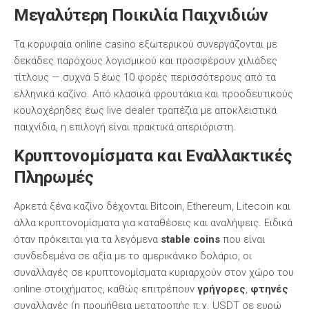
Μεγαλύτερη Ποικιλία Παιχνιδιών
Τα κορυφαία online casino εξωτερικού συνεργάζονται με
δεκάδες παρόχους λογισμικού και προσφέρουν χιλιάδες
τίτλους — συχνά 5 έως 10 φορές περισσότερους από τα
ελληνικά καζίνο. Από κλασικά φρουτάκια και προοδευτικούς
κουλοχέρηδες έως live dealer τραπέζια με αποκλειστικά
παιχνίδια, η επιλογή είναι πρακτικά απεριόριστη.
Κρυπτονομίσματα και Εναλλακτικές
Πληρωμές
Αρκετά ξένα καζίνο δέχονται Bitcoin, Ethereum, Litecoin και
άλλα κρυπτονομίσματα για καταθέσεις και αναλήψεις. Ειδικά
όταν πρόκειται για τα λεγόμενα
stable coins
που είναι
συνδεδεμένα σε αξία με το αμερικάνικο δολάριο, οι
συναλλαγές σε κρυπτονομίσματα κυριαρχούν στον χώρο του
online στοιχήματος, καθώς επιτρέπουν
γρήγορες
,
φτηνές
συναλλαγές (η προμήθεια μετατροπής π.χ. USDT σε ευρώ