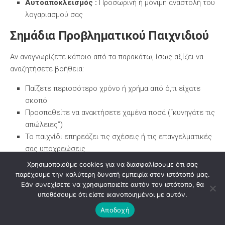
Αυτοαποκλεισμός :
Προσωρινή ή μόνιμη αναστολή του
λογαριασμού σας
Σημάδια Προβληματικού Παιχνιδιού
Αν αναγνωρίζετε κάποιο από τα παρακάτω, ίσως αξίζει να
αναζητήσετε βοήθεια:
Παίζετε περισσότερο χρόνο ή χρήμα από ό,τι είχατε
σκοπό
Προσπαθείτε να ανακτήσετε χαμένα ποσά (“κυνηγάτε τις
απώλειες”)
Το παιχνίδι επηρεάζει τις σχέσεις ή τις επαγγελματικές
σας υποχρεώσεις
Αισθάνεστε άγχος ή ανησυχία όταν δεν παίζετε
Χρησιμοποιούμε cookies για να διασφαλίσουμε ότι σας
παρέχουμε την καλύτερη δυνατή εμπειρία στον ιστότοπό μας.
Πού να Αναζητήσετε Βοήθεια;
Εάν συνεχίσετε να χρησιμοποιείτε αυτόν τον ιστότοπο, θα
υποθέσουμε ότι είστε ικανοποιημένοι με αυτόν.
Αν αντιμετωπίζετε πρόβλημα με τον τζόγο, μπορείτε να
Αποδοχή
επικοινωνήσετε με: