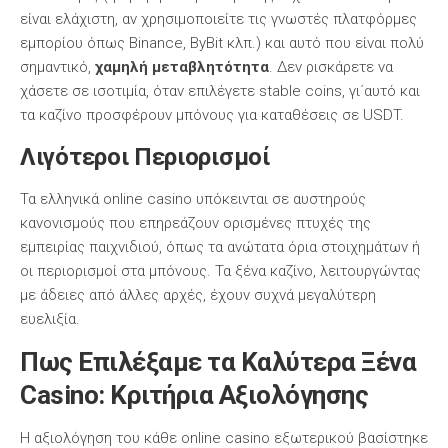
είναι ελάχιστη, αν χρησιμοποιείτε τις γνωστές πλατφόρμες
εμπορίου όπως Binance, ByBit κλπ.) και αυτό που είναι πολύ
σημαντικό,
χαμηλή μεταβλητότητα
. Δεν ρισκάρετε να
χάσετε σε ισοτιμία, όταν επιλέγετε stable coins, γι΄αυτό και
τα καζίνο προσφέρουν μπόνους για καταθέσεις σε USDT.
Λιγότεροι Περιορισμοί
Τα ελληνικά online casino υπόκεινται σε αυστηρούς
κανονισμούς που επηρεάζουν ορισμένες πτυχές της
εμπειρίας παιχνιδιού, όπως τα ανώτατα όρια στοιχημάτων ή
οι περιορισμοί στα μπόνους. Τα ξένα καζίνο, λειτουργώντας
με άδειες από άλλες αρχές, έχουν συχνά μεγαλύτερη
ευελιξία.
Πως Επιλέξαμε τα Καλύτερα Ξένα
Casino: Κριτήρια Αξιολόγησης
Η αξιολόγηση του κάθε online casino εξωτερικού βασίστηκε