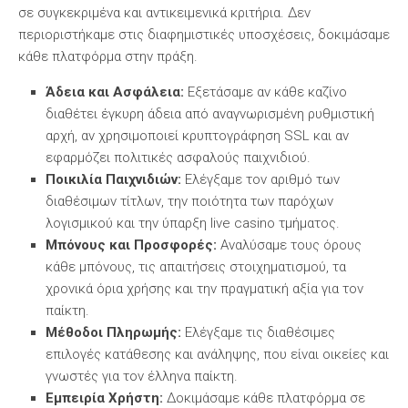
σε συγκεκριμένα και αντικειμενικά κριτήρια. Δεν
περιοριστήκαμε στις διαφημιστικές υποσχέσεις, δοκιμάσαμε
κάθε πλατφόρμα στην πράξη.
Άδεια και Ασφάλεια:
Εξετάσαμε αν κάθε καζίνο
διαθέτει έγκυρη άδεια από αναγνωρισμένη ρυθμιστική
αρχή, αν χρησιμοποιεί κρυπτογράφηση SSL και αν
εφαρμόζει πολιτικές ασφαλούς παιχνιδιού.
Ποικιλία Παιχνιδιών:
Ελέγξαμε τον αριθμό των
διαθέσιμων τίτλων, την ποιότητα των παρόχων
λογισμικού και την ύπαρξη live casino τμήματος.
Μπόνους και Προσφορές:
Αναλύσαμε τους όρους
κάθε μπόνους, τις απαιτήσεις στοιχηματισμού, τα
χρονικά όρια χρήσης και την πραγματική αξία για τον
παίκτη.
Μέθοδοι Πληρωμής:
Ελέγξαμε τις διαθέσιμες
επιλογές κατάθεσης και ανάληψης, που είναι οικείες και
γνωστές για τον έλληνα παίκτη.
Εμπειρία Χρήστη:
Δοκιμάσαμε κάθε πλατφόρμα σε