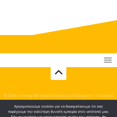
© 2026 omnes.gr. Με επιφύλαξη παντός δικαιώματος. Τα τυχερά
παιχνίδια σε online καζίνο ενέχουν κινδύνους. Παίξτε υπεύθυνα.
Χρησιμοποιούμε cookies για να διασφαλίσουμε ότι σας
παρέχουμε την καλύτερη δυνατή εμπειρία στον ιστότοπό μας.
Εάν συνεχίσετε να χρησιμοποιείτε αυτόν τον ιστότοπο, θα