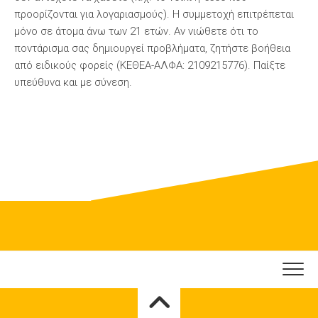
προορίζονται για λογαριασμούς). Η συμμετοχή επιτρέπεται
μόνο σε άτομα άνω των 21 ετών. Αν νιώθετε ότι το
ποντάρισμα σας δημιουργεί προβλήματα, ζητήστε βοήθεια
από ειδικούς φορείς (ΚΕΘΕΑ-ΑΛΦΑ: 2109215776). Παίξτε
υπεύθυνα και με σύνεση.