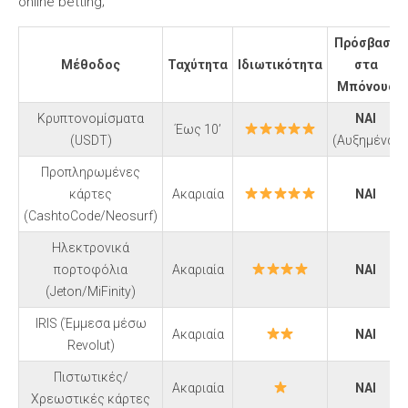
online betting;
Πρόσβαση
Μέθοδος
Ταχύτητα
Ιδιωτικότητα
στα
Μπόνους
Κρυπτονομίσματα
ΝΑΙ
Έως 10’
(USDT)
(Αυξημένα)
Προπληρωμένες
κάρτες
Ακαριαία
ΝΑΙ
(CashtoCode/Neosurf)
Ηλεκτρονικά
πορτοφόλια
Ακαριαία
ΝΑΙ
(Jeton/MiFinity)
IRIS (Έμμεσα μέσω
Ακαριαία
ΝΑΙ
Revolut)
Πιστωτικές/
Ακαριαία
ΝΑΙ
Χρεωστικές κάρτες