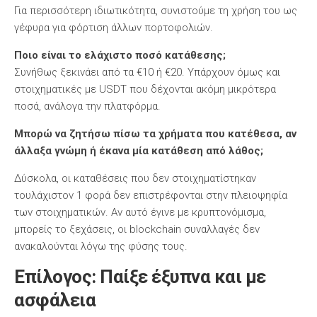
Για περισσότερη ιδιωτικότητα, συνιστούμε τη χρήση του ως
γέφυρα για φόρτιση άλλων πορτοφολιών.
Ποιο είναι το ελάχιστο ποσό κατάθεσης;
Συνήθως ξεκινάει από τα €10 ή €20. Υπάρχουν όμως και
στοιχηματικές με USDT που δέχονται ακόμη μικρότερα
ποσά, ανάλογα την πλατφόρμα.
Μπορώ να ζητήσω πίσω τα χρήματα που κατέθεσα, αν
άλλαξα γνώμη ή έκανα μία κατάθεση από λάθος;
Δύσκολα, οι καταθέσεις που δεν στοιχηματίστηκαν
τουλάχιστον 1 φορά δεν επιστρέφονται στην πλειοψηφία
των στοιχηματικών. Αν αυτό έγινε με κρυπτονόμισμα,
μπορείς το ξεχάσεις, οι blockchain συναλλαγές δεν
ανακαλούνται λόγω της φύσης τους.
Επίλογος: Παίξε έξυπνα και με
ασφάλεια