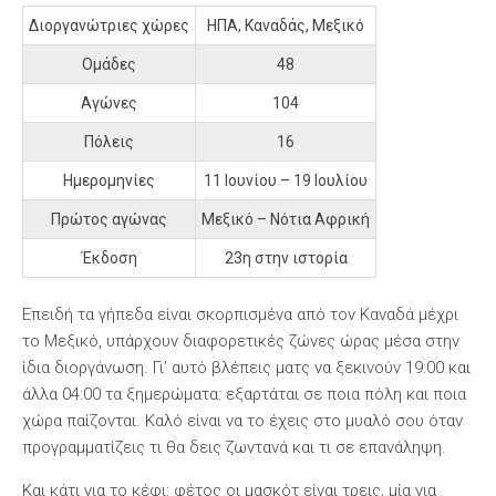
Διοργανώτριες χώρες
ΗΠΑ, Καναδάς, Μεξικό
Ομάδες
48
Αγώνες
104
Πόλεις
16
Ημερομηνίες
11 Ιουνίου – 19 Ιουλίου
Πρώτος αγώνας
Μεξικό – Νότια Αφρική
Έκδοση
23η στην ιστορία
Επειδή τα γήπεδα είναι σκορπισμένα από τον Καναδά μέχρι
το Μεξικό, υπάρχουν διαφορετικές ζώνες ώρας μέσα στην
ίδια διοργάνωση. Γι’ αυτό βλέπεις ματς να ξεκινούν 19:00 και
άλλα 04:00 τα ξημερώματα: εξαρτάται σε ποια πόλη και ποια
χώρα παίζονται. Καλό είναι να το έχεις στο μυαλό σου όταν
προγραμματίζεις τι θα δεις ζωντανά και τι σε επανάληψη.
Και κάτι για το κέφι: φέτος οι μασκότ είναι τρεις, μία για