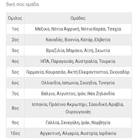
δική σου ομάδα.
Όμιλος
Ομάδες
1ος
Μεξικό, Νότια Αφρική, Νότια Κορέα, Τσεχία
2ος
Καναδάς, Βοσνία, Κατάρ, Ελβετία
3ος
Βραζιλία, Μαρόκο, Αϊτή, Σκωτία
4ος
ΗΠΑ, Παραγουάη, Αυστραλία, Τουρκία
5ος
Γερμανία, Κουρασάο, Ακτή Ελεφαντοστού, Εκουαδόρ
6ος
Ολλανδία, Ιαπωνία, Σουηδία, Τυνησία
7ος
Βέλγιο, Αίγυπτος, Ιράν, Νέα Ζηλανδία
Ισπανία, Πράσινο Ακρωτήρι, Σαουδική Αραβία,
8ος
Ουρουγουάη
9ος
Γαλλία, Σενεγάλη, Ιράκ, Νορβηγία
10ος
Αργεντινή, Αλγερία, Αυστρία, Ιορδανία