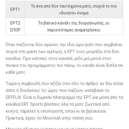
Το ένα από δύο ταυτόχρονα ματς, συχνά το πιο
ΕΡΤ1
«δυνατό» όνομα
ΕΡΤ2
Το βασικό κανάλι της διοργάνωσης, οι
ΣΠΟΡ
περισσότερες αναμετρήσεις
Όταν παίζονται δύο αγώνες την ίδια ώρα (κάτι που συμβαίνει
συχνά στη φάση των ομίλων), η ΕΡΤ τους μοιράζει στα δύο
κανάλια. Πριν κάτσεις στον καναπέ, ρίξε μια ματιά στον
πίνακα του προγράμματος πιο πάνω, το κανάλι είναι δίπλα σε
κάθε ματς.
Τώρα η συμβουλή που αξίζει όσο όλο το άρθρο: αν δεν είσαι
σπίτι ή δουλεύεις τις ώρες που παίζουν, κατέβασε το
ERTFLIX. Είναι η δωρεάν πλατφόρμα της ΕΡΤ και μέσα από τα
κανάλια ERT Sports βλέπεις όλα τα ματς ζωντανά από
κινητό, τάμπλετ ή υπολογιστή, όπου κι αν βρίσκεσαι.
Πρακτικά, έχεις το Μουντιάλ στην τσέπη σου.