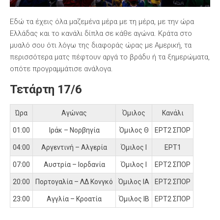
Εδώ τα έχεις όλα μαζεμένα μέρα με τη μέρα, με την ώρα
Ελλάδας και το κανάλι δίπλα σε κάθε αγώνα. Κράτα στο
μυαλό σου ότι λόγω της διαφοράς ώρας με Αμερική, τα
περισσότερα ματς πέφτουν αργά το βράδυ ή τα ξημερώματα,
οπότε προγραμμάτισε ανάλογα.
Τετάρτη 17/6
Ώρα
Αγώνας
Όμιλος
Κανάλι
01:00
Ιράκ – Νορβηγία
Όμιλος Θ
ΕΡΤ2 ΣΠΟΡ
04:00
Αργεντινή – Αλγερία
Όμιλος Ι
ΕΡΤ1
07:00
Αυστρία – Ιορδανία
Όμιλος Ι
ΕΡΤ2 ΣΠΟΡ
20:00
Πορτογαλία – ΛΔ Κονγκό
Όμιλος ΙΑ
ΕΡΤ2 ΣΠΟΡ
23:00
Αγγλία – Κροατία
Όμιλος ΙΒ
ΕΡΤ2 ΣΠΟΡ