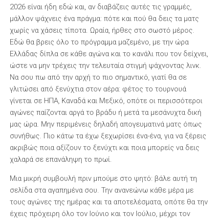
2026 είναι ήδη εδώ και, αν διαβάζεις αυτές τις γραμμές,
μάλλον ψάχνεις ένα πράγμα: πότε και πού θα δεις τα ματς
χωρίς να χάσεις τίποτα. Ωραία, ήρθες στο σωστό μέρος.
Εδώ θα βρεις όλο το πρόγραμμα μαζεμένο, με την ώρα
Ελλάδας δίπλα σε κάθε αγώνα και το κανάλι που τον δείχνει,
ώστε να μην τρέχεις την τελευταία στιγμή ψάχνοντας λινκ.
Να σου πω από την αρχή το πιο σημαντικό, γιατί θα σε
γλιτώσει από ξενύχτια στον αέρα: φέτος το τουρνουά
γίνεται σε ΗΠΑ, Καναδά και Μεξικό, οπότε οι περισσότεροι
αγώνες παίζονται αργά το βράδυ ή μετά τα μεσάνυχτα δική
μας ώρα. Μην περιμένεις δηλαδή απογευματινά ματς όπως
συνήθως. Πιο κάτω τα έχω ξεχωρίσει ένα-ένα, για να ξέρεις
ακριβώς ποια αξίζουν το ξενύχτι και ποια μπορείς να δεις
χαλαρά σε επανάληψη το πρωί.
Μια μικρή συμβουλή πριν μπούμε στο ψητό: βάλε αυτή τη
σελίδα στα αγαπημένα σου. Την ανανεώνω κάθε μέρα με
τους αγώνες της ημέρας και τα αποτελέσματα, οπότε θα την
έχεις πρόχειρη όλο τον Ιούνιο και τον Ιούλιο, μέχρι τον