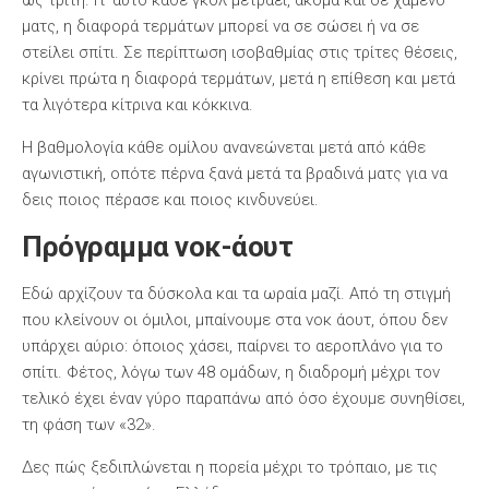
ως τρίτη. Γι’ αυτό κάθε γκολ μετράει, ακόμα και σε χαμένο
ματς, η διαφορά τερμάτων μπορεί να σε σώσει ή να σε
στείλει σπίτι. Σε περίπτωση ισοβαθμίας στις τρίτες θέσεις,
κρίνει πρώτα η διαφορά τερμάτων, μετά η επίθεση και μετά
τα λιγότερα κίτρινα και κόκκινα.
Η βαθμολογία κάθε ομίλου ανανεώνεται μετά από κάθε
αγωνιστική, οπότε πέρνα ξανά μετά τα βραδινά ματς για να
δεις ποιος πέρασε και ποιος κινδυνεύει.
Πρόγραμμα νοκ-άουτ
Εδώ αρχίζουν τα δύσκολα και τα ωραία μαζί. Από τη στιγμή
που κλείνουν οι όμιλοι, μπαίνουμε στα νοκ άουτ, όπου δεν
υπάρχει αύριο: όποιος χάσει, παίρνει το αεροπλάνο για το
σπίτι. Φέτος, λόγω των 48 ομάδων, η διαδρομή μέχρι τον
τελικό έχει έναν γύρο παραπάνω από όσο έχουμε συνηθίσει,
τη φάση των «32».
Δες πώς ξεδιπλώνεται η πορεία μέχρι το τρόπαιο, με τις