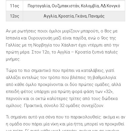
11ος
Πορτογαλία, Ουζμπεκιστάν, Κολομβία, ΛΔ Κονγκό
12ος
Αγγλία, Κροατία, Γκάνα, Παναμάς
Αν με ρωτήσεις ποιοι όμιλοι μυρίζουν μπαρούτι, ο 8ος με
Ισπανία και Ουρουγουάη μαζί είναι παγίδα, ενώ ο 9ος της
Γαλλίας με τη Νορβηγία του Χάαλαντ έχει ντέρμπι από την
πρώτη μέρα. Στον 12ο, το Αγγλία – Κροατία ξυπνά παλιές
μνήμες.
Τώρα το πιο σημαντικό που πρέπει να καταλάβεις, γιατί
αλλάζει εντελώς τον τρόπο που βλέπεις τη βαθμολογία:
από κάθε όμιλο προκρίνονται οι δύο πρώτες ομάδες, αλλά
επειδή φέτος υπάρχει για πρώτη φορά φάση των «32»,
περνούν και οι οκτώ καλύτερες τρίτες από τους δώδεκα
ομίλους. Πρακτικά, σύνολο 32 ομάδες συνεχίζουν.
Τι σημαίνει αυτό για σένα που το παρακολουθείς: ακόμα κι αν
η ομάδα σου πάρει μία νίκη και μία ήττα, μπορεί να προκριθεί