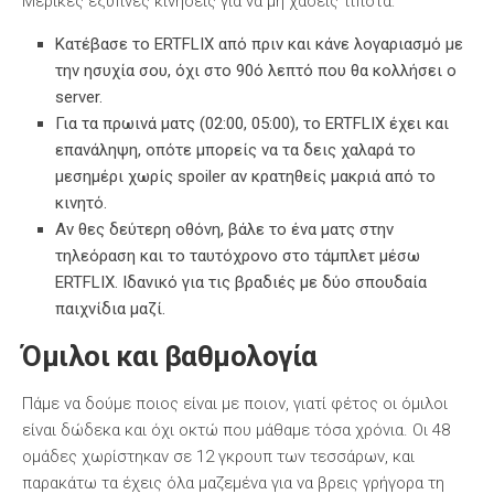
Μερικές έξυπνες κινήσεις για να μη χάσεις τίποτα:
Κατέβασε το ERTFLIX από πριν και κάνε λογαριασμό με
την ησυχία σου, όχι στο 90ό λεπτό που θα κολλήσει ο
server.
Για τα πρωινά ματς (02:00, 05:00), το ERTFLIX έχει και
επανάληψη, οπότε μπορείς να τα δεις χαλαρά το
μεσημέρι χωρίς spoiler αν κρατηθείς μακριά από το
κινητό.
Αν θες δεύτερη οθόνη, βάλε το ένα ματς στην
τηλεόραση και το ταυτόχρονο στο τάμπλετ μέσω
ERTFLIX. Ιδανικό για τις βραδιές με δύο σπουδαία
παιχνίδια μαζί.
Όμιλοι και βαθμολογία
Πάμε να δούμε ποιος είναι με ποιον, γιατί φέτος οι όμιλοι
είναι δώδεκα και όχι οκτώ που μάθαμε τόσα χρόνια. Οι 48
ομάδες χωρίστηκαν σε 12 γκρουπ των τεσσάρων, και
παρακάτω τα έχεις όλα μαζεμένα για να βρεις γρήγορα τη