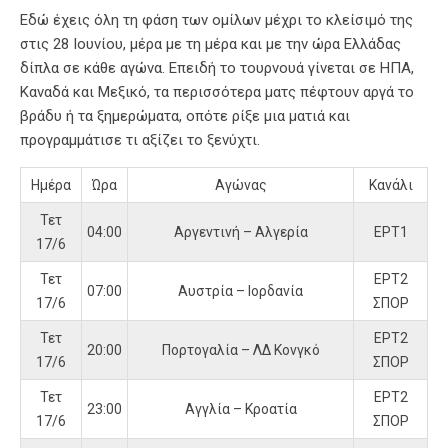
Εδώ έχεις όλη τη φάση των ομίλων μέχρι το κλείσιμό της
στις 28 Ιουνίου, μέρα με τη μέρα και με την ώρα Ελλάδας
δίπλα σε κάθε αγώνα. Επειδή το τουρνουά γίνεται σε ΗΠΑ,
Καναδά και Μεξικό, τα περισσότερα ματς πέφτουν αργά το
βράδυ ή τα ξημερώματα, οπότε ρίξε μια ματιά και
προγραμμάτισε τι αξίζει το ξενύχτι.
Ημέρα
Ώρα
Αγώνας
Κανάλι
Τετ
04:00
Αργεντινή – Αλγερία
ΕΡΤ1
17/6
Τετ
ΕΡΤ2
07:00
Αυστρία – Ιορδανία
17/6
ΣΠΟΡ
Τετ
ΕΡΤ2
20:00
Πορτογαλία – ΛΔ Κονγκό
17/6
ΣΠΟΡ
Τετ
ΕΡΤ2
23:00
Αγγλία – Κροατία
17/6
ΣΠΟΡ